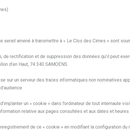
mes)
te serait amené à transmettre à « Le Clos des Cimes » sont soum
cès, de rectification et de suppression des données qu’il peut exer
allon d’en Haut, 74 340 SAMOËNS
laisse sur un serveur des traces informatiques non nominatives ap
 d’audience.
implanter un « cookie » dans l’ordinateur de tout internaute visit
 information relative aux pages consultées et aux dates et heures 
’enregistrement de ce « cookie » en modifiant la configuration du 