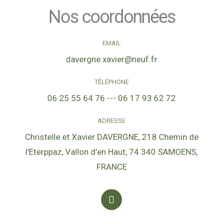
*
n
Nos coordonnées
o
m
E
EMAIL
m
davergne.xavier@neuf.fr
a
i
TÉLÉPHONE
l
06 25 55 64 76 --- 06 17 93 62 72
ADRESSE
Christelle et Xavier DAVERGNE, 218 Chemin de
l'Eterppaz, Vallon d’en Haut, 74 340 SAMOENS,
FRANCE
F
a
c
e